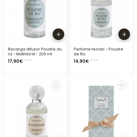
Recarga difusor Poudre du
Perfume tecido - Poudre
riz - Mathild M - 200 ml
de Riz
17,90€
14,90€
c/ IVA
c/ IVA