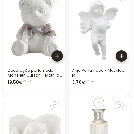
Decoração perfumada
Anjo Perfumado - Mathilde
Mon Petit Ourson – Mathilde
M
M.
19,50€
3,70€
c/ IVA
c/ IVA