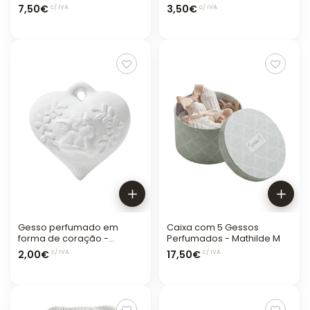
de Riz
7,50€
3,50€
c/ IVA
c/ IVA
Gesso perfumado em
Caixa com 5 Gessos
forma de coração -
Perfumados - Mathilde M
Poudre de riz
2,00€
17,50€
c/ IVA
c/ IVA