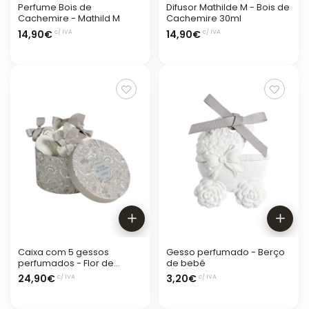
Perfume Bois de
Difusor Mathilde M - Bois de
Cachemire - Mathild M
Cachemire 30ml
14,90€
14,90€
c/ IVA
c/ IVA
Caixa com 5 gessos
Gesso perfumado - Berço
perfumados - Flor de
de bebé
Algodão
24,90€
3,20€
c/ IVA
c/ IVA