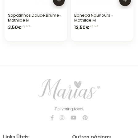
Sapatinhos Douce Brume-
Boneca Nounours -
Mathilde M
Mathilde M
3,50€
12,50€
c/ IVA
c/ IVA
Delivering Love!
Links Úteis
Outras páginas