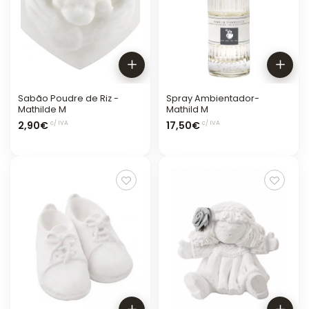
Sabão Poudre de Riz -
Spray Ambientador-
Mathilde M
Mathild M
2,90€
17,50€
c/ IVA
c/ IVA