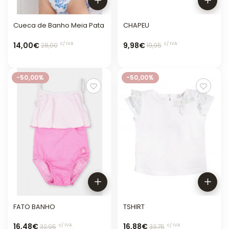
Cueca de Banho Meia Pata
CHAPEU
14,00€
9,98€
c/ IVA
c/ IVA
28,00
19,95
-50,00%
-50,00%
FATO BANHO
TSHIRT
16,48€
16,88€
c/ IVA
c/ IVA
32,95
33,75