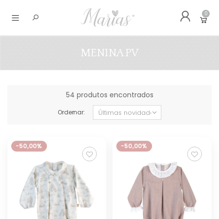
0
Abrir menu
MENINA PV
54 produtos encontrados
Ordernar:
-50,00%
-50,00%