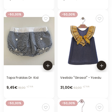
-50,00%
-50,00%
Tapa Fraldas Dr. Kid
Vestido "Girasol" - Yoedu
9,45€
31,00€
c/ IVA
c/ IVA
18,90
62,00
-50,00%
-50,00%