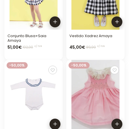
Conjunto Blusa+Saia
Vestido Xadrez Amaya
Amaya
51,00€
45,00€
c/ IVA
c/ IVA
102,00
89,99
-50,00%
-50,00%