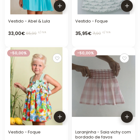
Vestido - Abel & Lula
Vestido - Foque
33,00€
35,95€
c/ IVA
c/ IVA
65,99
71,90
-50,00%
-50,00%
Vestido - Foque
Laranjinha - Saia vichy com
bordado de favos