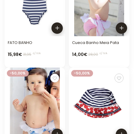
FATO BANHO
Cueca Banho Meia Pata
15,98€
14,00€
c/ IVA
c/ IVA
31,95
28,00
-50,00%
-50,00%