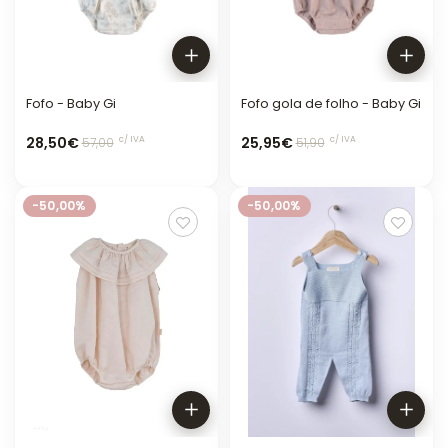
Fofo - Baby Gi
Fofo gola de folho - Baby Gi
28,50€
25,95€
c/ IVA
c/ IVA
57,00
51,90
-50,00%
-50,00%