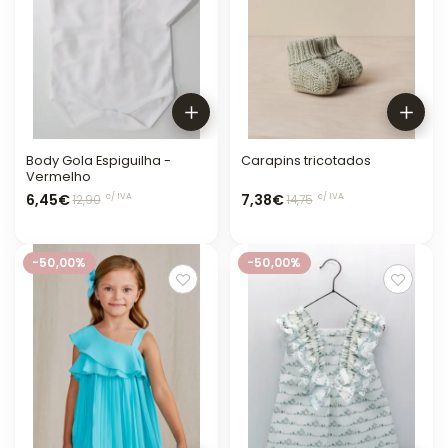
Body Gola Espiguilha -
Carapins tricotados
Vermelho
6,45€
7,38€
c/ IVA
c/ IVA
12,90
14,75
-50,00%
-50,00%