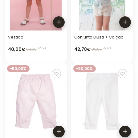
Vestido
Conjunto Blusa + Calção
40,00€
42,78€
c/ IVA
c/ IVA
80,00
85,55
-50,00%
-50,00%