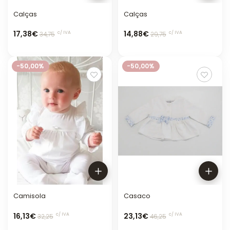
Calças
Calças
17,38€
14,88€
c/ IVA
c/ IVA
34,75
29,75
-50,00%
-50,00%
Camisola
Casaco
16,13€
23,13€
c/ IVA
c/ IVA
32,25
46,25