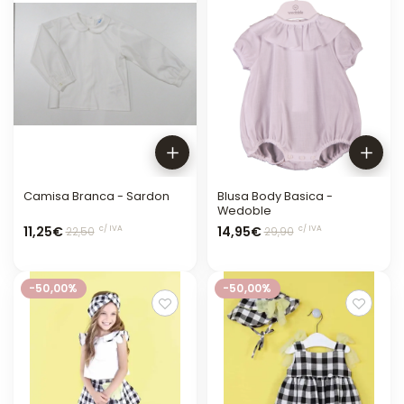
Camisa Branca - Sardon
Blusa Body Basica -
Wedoble
11,25€
14,95€
c/ IVA
c/ IVA
22,50
29,90
-50,00%
-50,00%