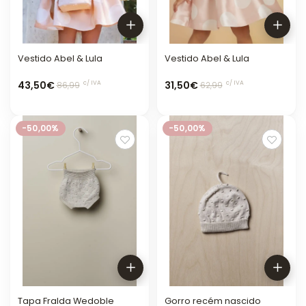
Vestido Abel & Lula
Vestido Abel & Lula
43,50€
31,50€
c/ IVA
c/ IVA
86,99
62,99
-50,00%
-50,00%
Tapa Fralda Wedoble
Gorro recém nascido