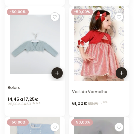
-50,00%
-50,00%
Bolero
Vestido Vermelho
14,45 a 17,25€
61,00€
c/ IVA
c/ IVA
122,00
28,90 a 34,50
-50,00%
-50,00%