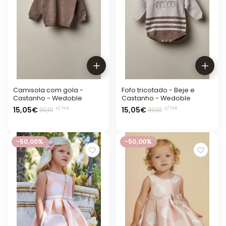
Camisola com gola -
Fofo tricotado - Beje e
Castanho - Wedoble
Castanho - Wedoble
15,05€
15,05€
c/ IVA
c/ IVA
30,10
30,10
-50,00%
-50,00%