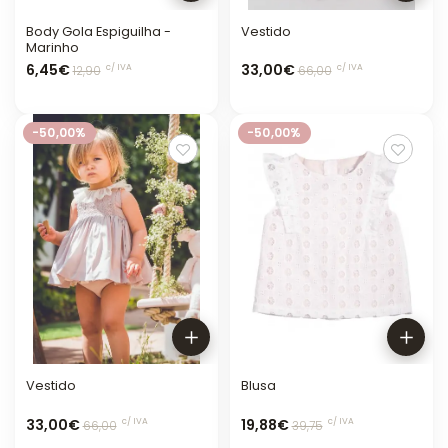
Body Gola Espiguilha -
Vestido
Marinho
6,45€
33,00€
c/ IVA
c/ IVA
12,90
66,00
-50,00%
-50,00%
Vestido
Blusa
33,00€
19,88€
c/ IVA
c/ IVA
66,00
39,75