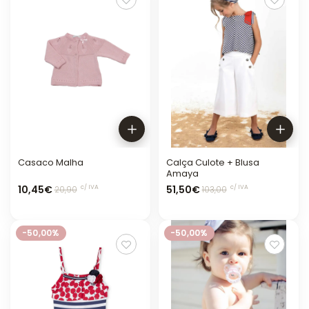
Casaco Malha
Calça Culote + Blusa
Amaya
10,45€
51,50€
c/ IVA
c/ IVA
20,90
103,00
-50,00%
-50,00%