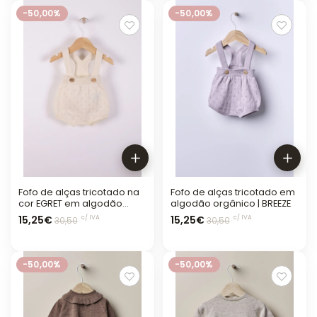
-50,00%
-50,00%
Fofo de alças tricotado na
Fofo de alças tricotado em
cor EGRET em algodão
algodão orgânico | BREEZE
orgânico
15,25€
15,25€
c/ IVA
c/ IVA
30,50
30,50
-50,00%
-50,00%