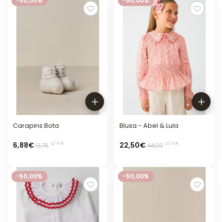
-50,00%
-50,00%
Carapins Bota
Blusa - Abel & Lula
6,88€
22,50€
c/ IVA
c/ IVA
13,75
44,99
-50,00%
-50,00%