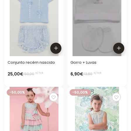
Conjunto recém nascido
Gorro + Luvas
25,00€
6,90€
c/ IVA
c/ IVA
50,00
13,80
-50,00%
-50,00%