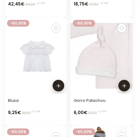
42,45€
18,75€
c/ IVA
c/ IVA
84,90
37,50
-50,00%
-50,00%
Blusa
Gorro Patachou
9,25€
6,00€
c/ IVA
c/ IVA
18,50
12,00
-50,00%
-50,00%