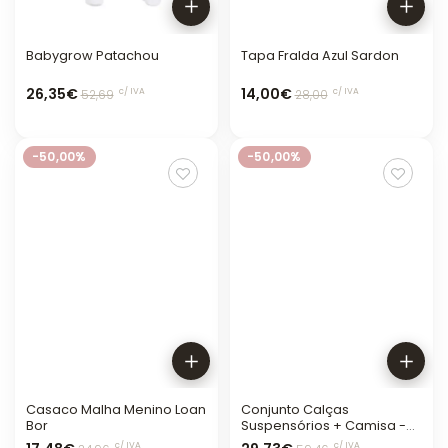
Babygrow Patachou
Tapa Fralda Azul Sardon
26,35€
14,00€
c/ IVA
c/ IVA
52,69
28,00
-50,00%
-50,00%
Casaco Malha Menino Loan
Conjunto Calças
Bor
Suspensórios + Camisa -
Yoedu
c/ IVA
c/ IVA