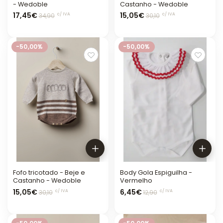
- Wedoble
Castanho - Wedoble
17,45€
15,05€
c/ IVA
c/ IVA
34,90
30,10
-50,00%
-50,00%
Fofo tricotado - Beje e
Body Gola Espiguilha -
Castanho - Wedoble
Vermelho
15,05€
6,45€
c/ IVA
c/ IVA
30,10
12,90