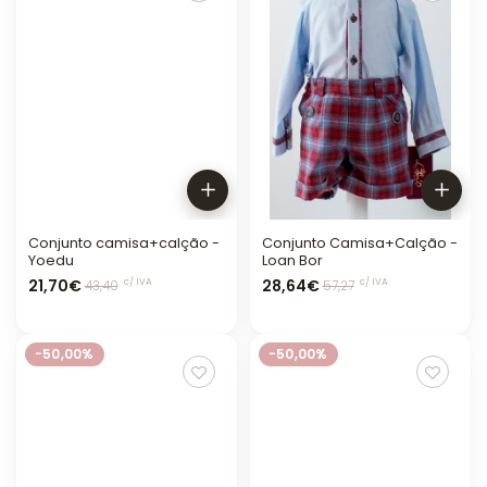
Conjunto camisa+calção -
Conjunto Camisa+Calção -
Yoedu
Loan Bor
21,70€
28,64€
c/ IVA
c/ IVA
43,40
57,27
-50,00%
-50,00%