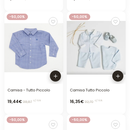
-50,00%
-50,00%
Camisa - Tutto Piccolo
Camisa Tutto Piccolo
19,44€
16,35€
c/ IVA
c/ IVA
38,87
32,70
-50,00%
-50,00%