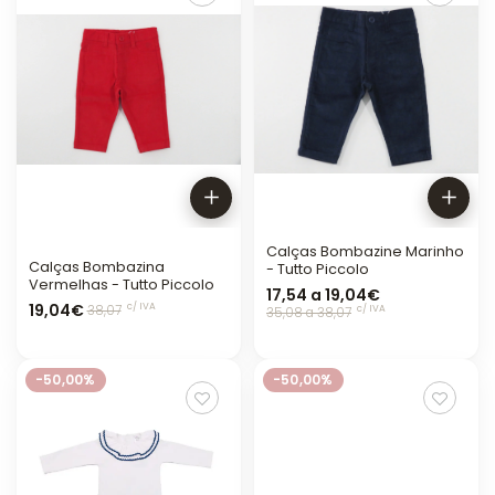
Calças Bombazine Marinho
Calças Bombazina
- Tutto Piccolo
Vermelhas - Tutto Piccolo
17,54 a 19,04€
19,04€
c/ IVA
c/ IVA
38,07
35,08 a 38,07
-50,00%
-50,00%