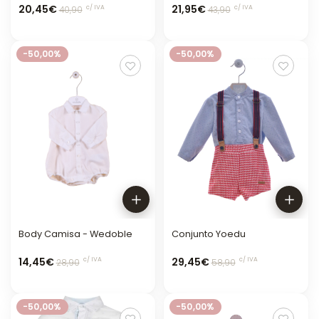
20,45€
21,95€
c/ IVA
c/ IVA
40,90
43,90
-50,00%
-50,00%
Body Camisa - Wedoble
Conjunto Yoedu
14,45€
29,45€
c/ IVA
c/ IVA
28,90
58,90
-50,00%
-50,00%