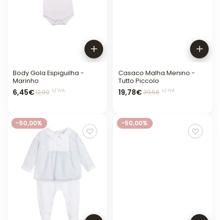
Body Gola Espiguilha -
Casaco Malha Menino -
Marinho
Tutto Piccolo
6,45€
19,78€
c/ IVA
c/ IVA
12,90
39,56
-50,00%
-50,00%