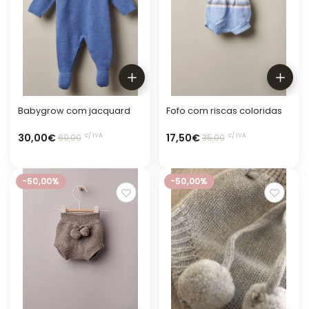
Babygrow com jacquard
Fofo com riscas coloridas
30,00€
17,50€
c/ IVA
c/ IVA
60,00
35,00
-50,00%
-50,00%