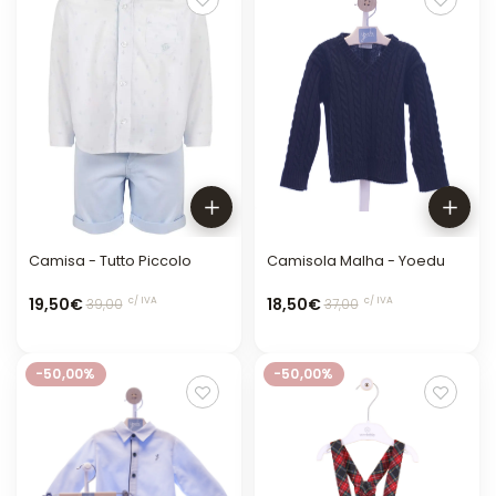
Camisa - Tutto Piccolo
Camisola Malha - Yoedu
19,50€
18,50€
c/ IVA
c/ IVA
39,00
37,00
-50,00%
-50,00%