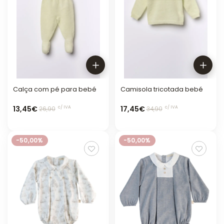
Calça com pé para bebé
Camisola tricotada bebé
13,45€
17,45€
c/ IVA
c/ IVA
26,90
34,90
-50,00%
-50,00%