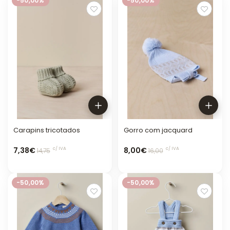
-50,00%
-50,00%
Carapins tricotados
Gorro com jacquard
7,38€
8,00€
c/ IVA
c/ IVA
14,75
16,00
-50,00%
-50,00%