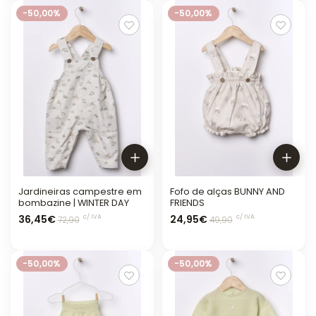
-50,00%
-50,00%
Jardineiras campestre em
Fofo de alças BUNNY AND
bombazine | WINTER DAY
FRIENDS
36,45€
24,95€
c/ IVA
c/ IVA
72,90
49,90
-50,00%
-50,00%