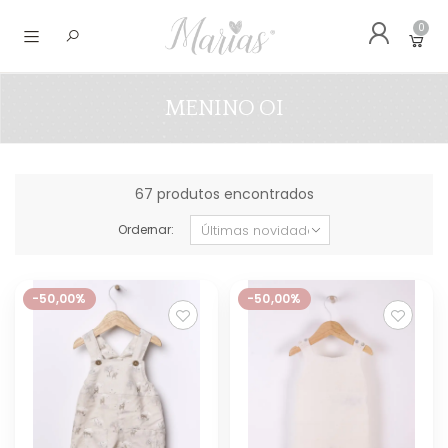
0
Abrir menu
MENINO OI
67 produtos encontrados
Ordernar:
-50,00%
-50,00%