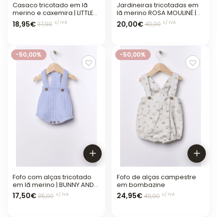
Casaco tricotado em lã
Jardineiras tricotadas em
merino e caxemira | LITTLE
lã merino ROSA MOULINÉ |
LOVE
BUNNY AND FRIENDS
18,95€
20,00€
c/ IVA
c/ IVA
37,90
40,00
-50,00%
-50,00%
Fofo com alças tricotado
Fofo de alças campestre
em lã merino | BUNNY AND
em bombazine
FRIENDS
17,50€
24,95€
c/ IVA
c/ IVA
35,00
49,90