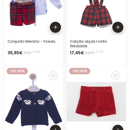
Conjunto Menino - Yoedu
Calção alças+cinto
Wedoble
35,95€
17,45€
c/ IVA
c/ IVA
71,90
34,90
-50,00%
-50,00%