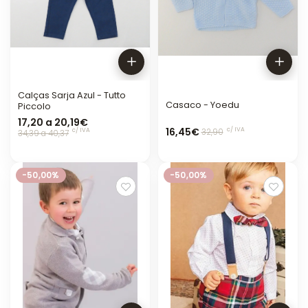
Calças Sarja Azul - Tutto
Casaco - Yoedu
Piccolo
17,20 a 20,19€
16,45€
c/ IVA
c/ IVA
32,90
34,39 a 40,37
-50,00%
-50,00%