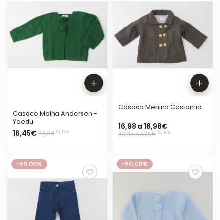
Casaco Menino Castanho
Casaco Malha Andersen -
Yoedu
16,98 a 18,98€
16,45€
c/ IVA
c/ IVA
32,90
33,95 a 37,95
-50,00%
-50,00%