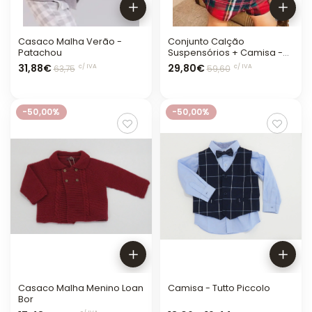
Casaco Malha Verão -
Conjunto Calção
Patachou
Suspensórios + Camisa -
Yoedu
31,88€
29,80€
c/ IVA
c/ IVA
63,75
59,60
-50,00%
-50,00%
Casaco Malha Menino Loan
Camisa - Tutto Piccolo
Bor