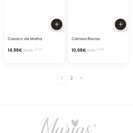
Casaco de Malha
Camisa Riscas
14,98€
10,98€
c/ IVA
c/ IVA
29,95
21,95
<
1
2
>