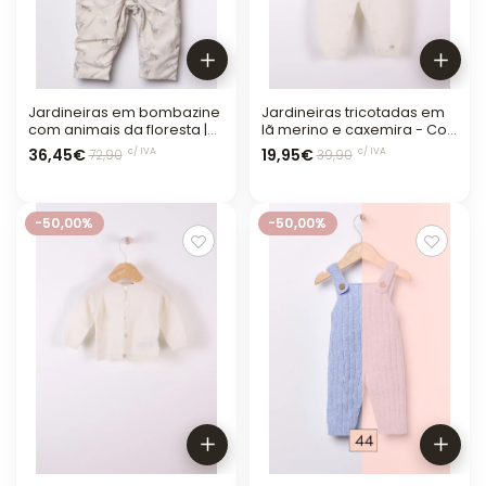
Jardineiras em bombazine
Jardineiras tricotadas em
com animais da floresta |
lã merino e caxemira - Cor
BUNNY AND FRIENDS
Pérola
36,45€
19,95€
c/ IVA
c/ IVA
72,90
39,90
-50,00%
-50,00%