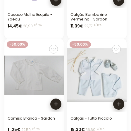
Casaco Malha Esquilo -
Calção Bombazine
Yoedu
Vermelho - Sardon
14,45€
11,39€
c/ IVA
c/ IVA
28,90
22,77
-50,00%
-50,00%
Camisa Branca - Sardon
Calças - Tutto Piccolo
11,25€
18,30€
c/ IVA
c/ IVA
22,50
36,60