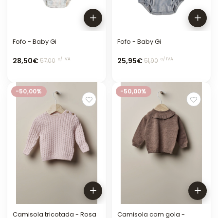
Fofo - Baby Gi
Fofo - Baby Gi
28,50€
25,95€
c/ IVA
c/ IVA
57,00
51,90
-50,00%
-50,00%
Camisola tricotada - Rosa
Camisola com gola -