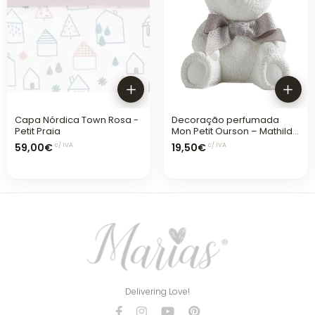
Capa Nórdica Town Rosa -
Decoração perfumada
Petit Praia
Mon Petit Ourson – Mathilde
M.
59,00€
19,50€
c/ IVA
c/ IVA
Delivering Love!