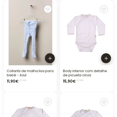
Collants de malha lisa para
Body interior com detalhe
bebé - Azul
de picueta cinza
11,90€
15,90€
c/ IVA
c/ IVA