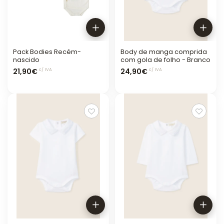
Pack Bodies Recém-
Body de manga comprida
nascido
com gola de folho - Branco
21,90€
24,90€
c/ IVA
c/ IVA