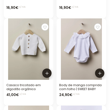
16,90€
16,90€
c/ IVA
c/ IVA
Casaco tricotado em
Body de manga comprida
algodão orgânico
com folho | SWEET BABY
41,00€
24,90€
c/ IVA
c/ IVA