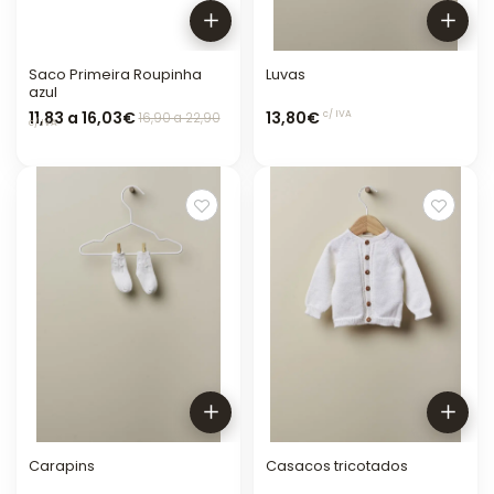
Saco Primeira Roupinha
Luvas
azul
11,83 a 16,03€
13,80€
c/ IVA
16,90 a 22,90
c/ IVA
Carapins
Casacos tricotados