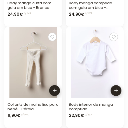
Body manga curta com
Body manga comprida
gola em bico - Branco
com gola em bico -
BRANCO
24,90€
24,90€
c/ IVA
c/ IVA
Collants de malha lisa para
Body interior de manga
bebé - Pérola
comprida
11,90€
22,90€
c/ IVA
c/ IVA