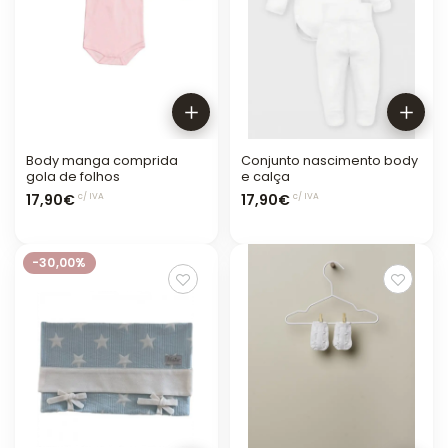
Body manga comprida
Conjunto nascimento body
gola de folhos
e calça
17,90€
17,90€
c/ IVA
c/ IVA
-30,00%