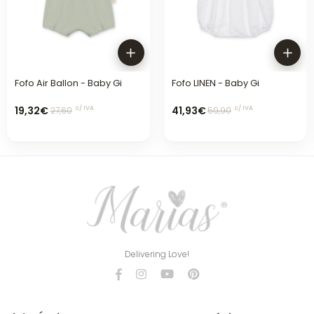
Fofo Air Ballon - Baby Gi
Fofo LINEN - Baby Gi
19,32€
41,93€
c/ IVA
c/ IVA
27,60
59,90
Delivering Love!