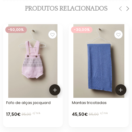
PRODUTOS RELACIONADOS
-50,00%
-30,00%
Fofo de alças jacquard
Mantas tricotadas
17,50€
45,50€
c/ IVA
c/ IVA
35,00
65,00