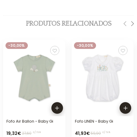
PRODUTOS RELACIONADOS
-30,00%
-30,00%
Fofo Air Ballon - Baby Gi
Fofo LINEN - Baby Gi
19,32€
41,93€
c/ IVA
c/ IVA
27,60
59,90