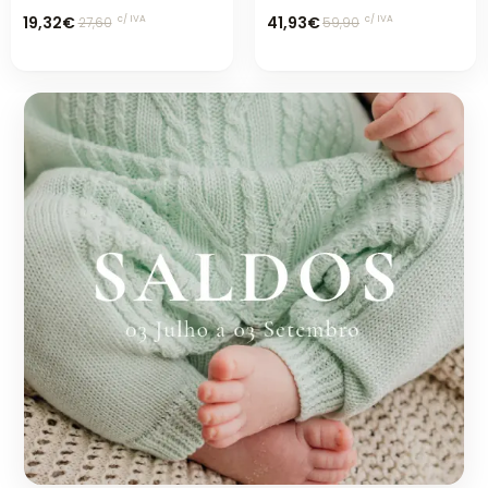
19,32€
41,93€
c/ IVA
c/ IVA
27,60
59,90