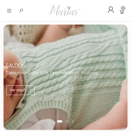
0
Abrir menu
CERIMÓNIAS
Tudo para batizados e cerimónias infantis.
Conheça as novidades!