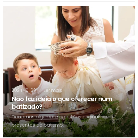
2024-10-09
|
Ler mais
Não faz ideia o que oferecer num
batizado?
Deixamos algumas sugestões originais para
presentes de batismo.