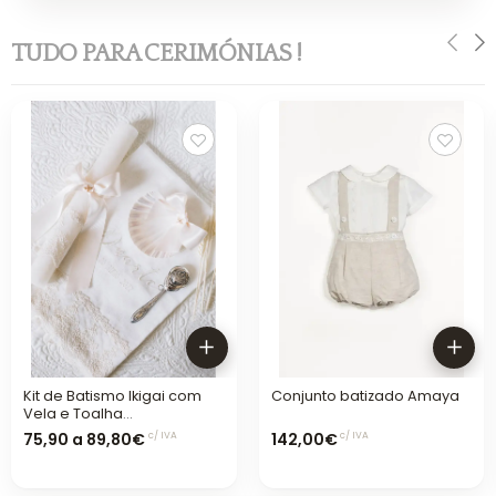
TUDO PARA CERIMÓNIAS !
Kit de Batismo Ikigai com
Conjunto batizado Amaya
Vela e Toalha
Personalizada
75,90 a 89,80€
142,00€
c/ IVA
c/ IVA