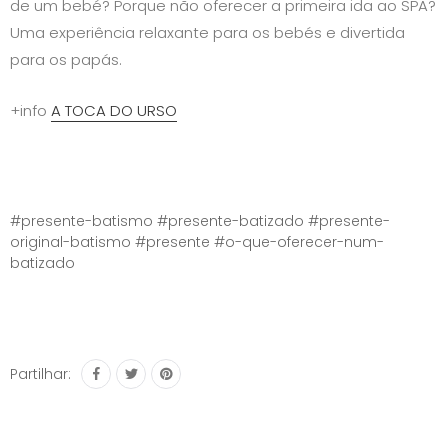
de um bebé? Porque não oferecer a primeira ida ao SPA?
Uma experiência relaxante para os bebés e divertida
para os papás.
+info
A TOCA DO URSO
#presente-batismo
#presente-batizado
#presente-
original-batismo
#presente
#o-que-oferecer-num-
batizado
Partilhar: