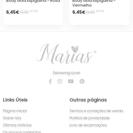
Body Gola Espiguilha - Rosa
Body Gola Espiguilha -
Vermelho
6,45€
6,45€
c/ IVA
c/ IVA
12,90
12,90
Delivering Love!
Links Úteis
Outras páginas
Página inicial
Termos e condições de venda
Sobre nós
Política de privacidade
Últimas notícias
Livro de reclamações
Os nossos contactos