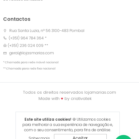
Contactos
Rua Santa Luzia, nº 56 3100-483 Pombal
(+351) 964 784 364 *
(+351) 236 024 009 **
geral@lojasmarias.com
* Chamada para rede móvel nacional
** Chamada para rede fixa nacional
Todos os direitos reservados lojamarias.com
Made with
♥
by
criativatek
Este site utiliza cookies!
🍪 Utilizamos cookies
para melhorar a sua experiência de navegação e,
com o seu consentimento, para fins de análise.
Aceitar
Saber mais