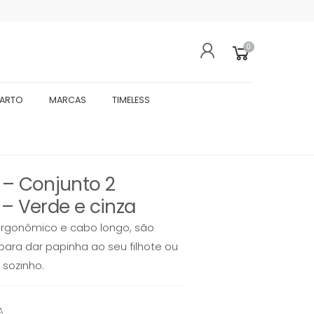
0
UARTO
MARCAS
TIMELESS
 – Conjunto 2
 – Verde e cinza
rgonômico e cabo longo, são
para dar papinha ao seu filhote ou
 sozinho.
A