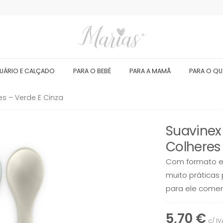
UÁRIO E CALÇADO
PARA O BEBÉ
PARA A MAMÃ
PARA O Q
es – Verde E Cinza
Suavinex
Colheres
Com formato e
muito práticas 
para ele comer
5,70 €
c/ IV