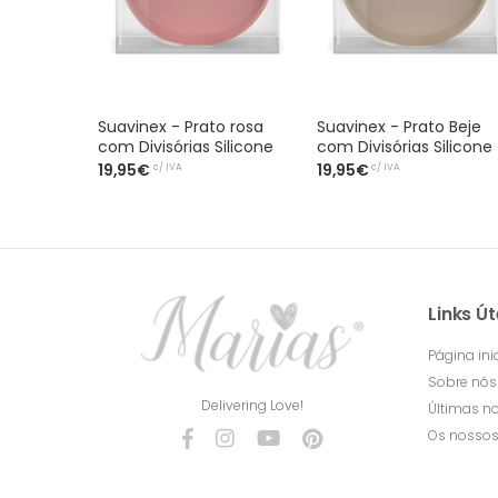
Suavinex - Prato rosa
Suavinex - Prato Beje
com Divisórias Silicone
com Divisórias Silicone
c/ IVA
c/ IVA
19,95€
19,95€
Links Út
Página inic
Sobre nós
Delivering Love!
Últimas no
Os nossos