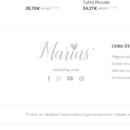
Tutto Piccolo
c/ IVA
c/ IVA
28,70€
57,39
24,27€
48,53
Links Út
Página inic
Sobre nós
Delivering Love!
Últimas no
Os nossos
Todos os direitos reservados lojamarias.com
|
Made w