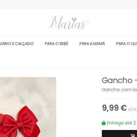
UÁRIO E CALÇADO
PARA O BEBÉ
PARA A MAMÃ
PARA O Q
Gancho –
Gancho com laç
9,99 €
c/ I
Entrega até 2 