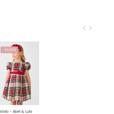
-50,00%
stido - Abel & Lula