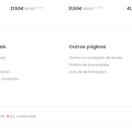
c/ IVA
c/ IVA
21,50€
42,99
31,50€
62,99
41
eis
Outras páginas
ial
Termos e condições de venda
Política de privacidade
tícias
Livro de reclamações
 contactos
ith
♥
by
criativatek