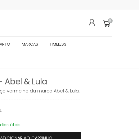
0
UARTO
MARCAS
TIMELESS
 Abel & Lula
o vermelho da marca Abel & Lula.
VA
dias úteis
ADICIONAR AO CARRINHO