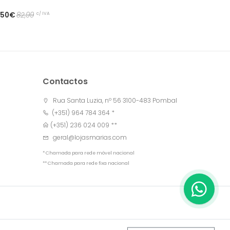
c/ IVA
,50€
82,99
Contactos
Rua Santa Luzia, nº 56 3100-483 Pombal
(+351) 964 784 364 *
(+351) 236 024 009 **
geral@lojasmarias.com
* Chamada para rede móvel nacional
** Chamada para rede fixa nacional