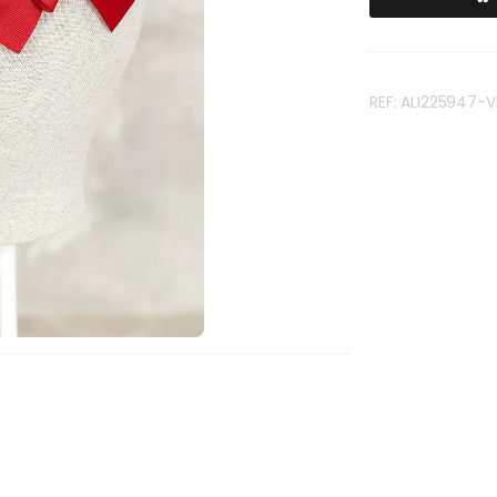
REF: ALI225947-