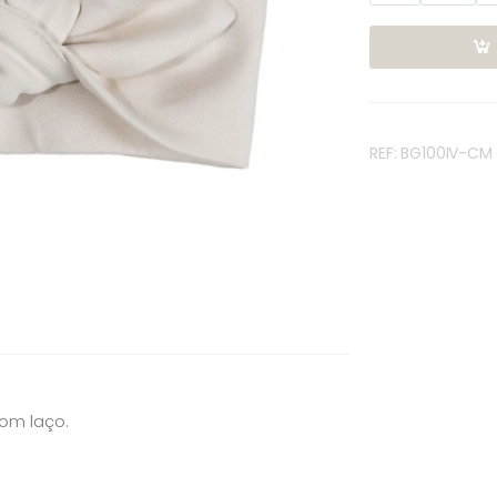
REF: BG100IV-CM
com laço.