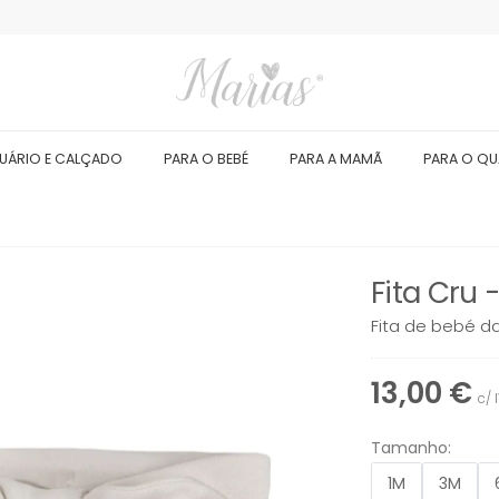
UÁRIO E CALÇADO
PARA O BEBÉ
PARA A MAMÃ
PARA O Q
Fita Cru 
Fita de bebé d
13,00 €
c/ 
Tamanho:
1M
3M