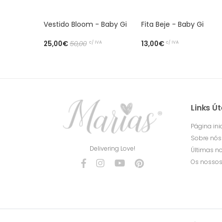
Vestido Bloom - Baby Gi
Fita Beje - Baby Gi
c/ IVA
c/ IVA
25,00€
50,00
13,00€
Links Út
Página inic
Sobre nós
Delivering Love!
Últimas no
Os nossos