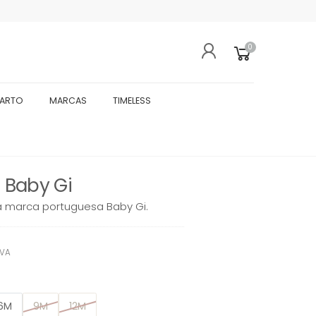
0
UARTO
MARCAS
TIMELESS
- Baby Gi
a marca portuguesa Baby Gi.
IVA
6M
9M
12M