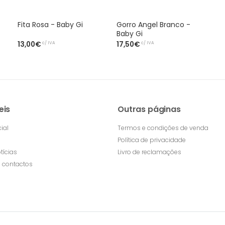
Fita Rosa - Baby Gi
Gorro Angel Branco -
Baby Gi
c/ IVA
c/ IVA
13,00€
17,50€
eis
Outras páginas
ial
Termos e condições de venda
Política de privacidade
tícias
Livro de reclamações
 contactos