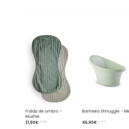
Fralda de ombro -
Banheira Shnuggle - Mi
Mushie
c/ IVA
c/ IVA
21,90€
46,90€