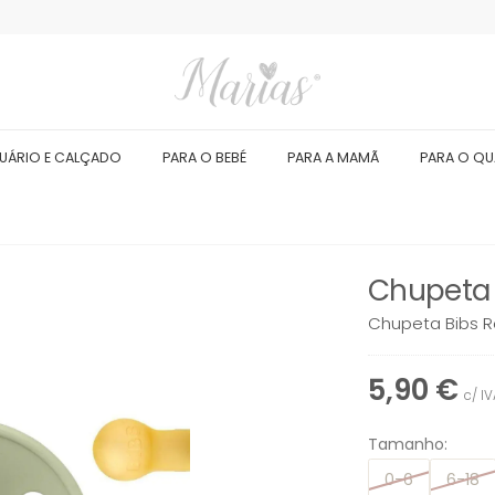
UÁRIO E CALÇADO
PARA O BEBÉ
PARA A MAMÃ
PARA O Q
Chupeta 
Chupeta Bibs Ro
5,90 €
c/ I
Tamanho:
0-6
6-18