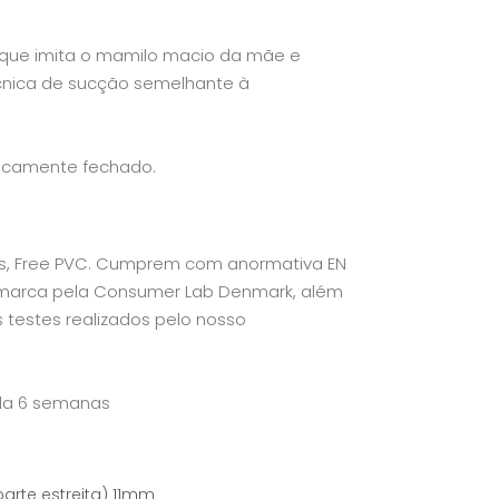
 que imita o mamilo macio da mãe e
cnica de sucção semelhante à
ticamente fechado.
tos, Free PVC. Cumprem com anormativa EN
namarca pela Consumer Lab Denmark, além
 testes realizados pelo nosso
ada 6 semanas
arte estreita) 11mm