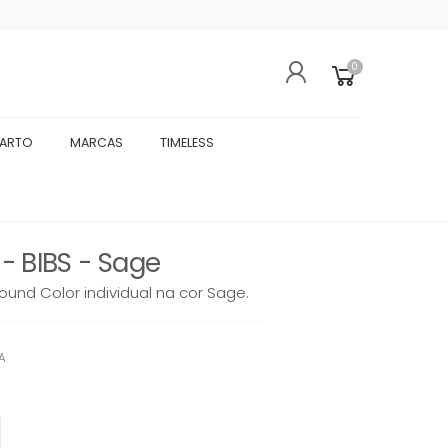
0
UARTO
MARCAS
TIMELESS
- BIBS - Sage
und Color individual na cor Sage.
VA