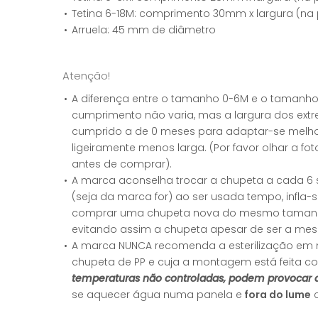
Tetina 6-18M: comprimento 30mm x largura (na 
Arruela: 45 mm de diâmetro
Atenção!
A diferença entre o tamanho 0-6M e o tamanho 6
cumprimento não varia, mas a largura dos extre
cumprido a de 0 meses para adaptar-se melho
ligeiramente menos larga. (Por favor olhar a fo
antes de comprar).
A marca aconselha trocar a chupeta a cada 6 
(seja da marca for) ao ser usada tempo, infla-
comprar uma chupeta nova do mesmo tamanho 
evitando assim a chupeta apesar de ser a m
A marca NUNCA recomenda a esterilização em 
chupeta de PP e cuja a montagem está feita 
temperaturas não controladas, podem provocar
se aquecer água numa panela e
fora do lume
c