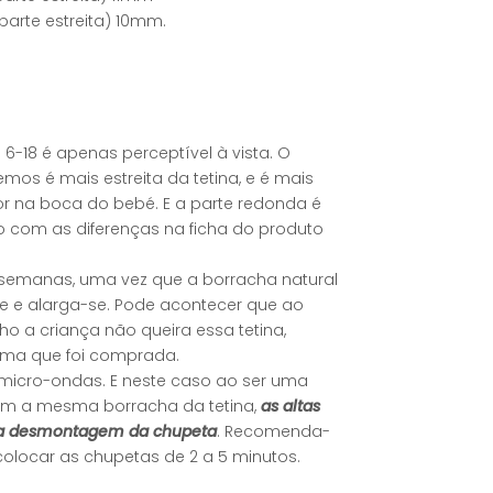
parte estreita) 10mm.
-18 é apenas perceptível à vista. O
mos é mais estreita da tetina, e é mais
r na boca do bebé. E a parte redonda é
to com as diferenças na ficha do produto
semanas, uma vez que a borracha natural
se e alarga-se. Pode acontecer que ao
a criança não queira essa tetina,
esma que foi comprada.
micro-ondas. E neste caso ao ser uma
com a mesma borracha da tetina,
as altas
 a desmontagem da chupeta
. Recomenda-
olocar as chupetas de 2 a 5 minutos.