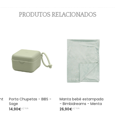
PRODUTOS RELACIONADOS
nt
Porta Chupetas - BIBS -
Manta bebé estampada
Sage
- Bimbidreams - Menta
c/ IVA
c/ IVA
14,90€
26,90€