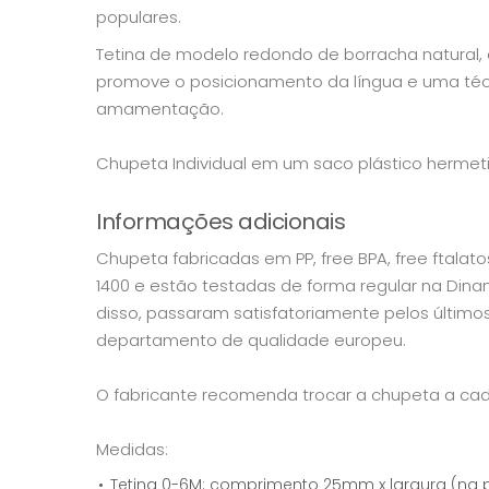
populares.
Tetina de modelo redondo de borracha natural,
promove o posicionamento da língua e uma té
amamentação.
Chupeta Individual em um saco plástico herme
Informações adicionais
Chupeta fabricadas em PP, free BPA, free ftala
1400 e estão testadas de forma regular na Di
disso, passaram satisfatoriamente pelos últimos
departamento de qualidade europeu.
O fabricante recomenda trocar a chupeta a c
Medidas:
Tetina 0-6M: comprimento 25mm x largura (na p