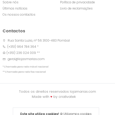
Sobre nós
Política de privacidade
Últimas notícias
Livro de reclamações
Os nossos contactos
Contactos
Rua Santa Luzia, nº 56 3100-483 Pombal
(+351) 964 784 364 *
(+351) 236 024 009 **
geral@lojasmarias.com
* Chamada para rede móvel nacional
** Chamada para rede fixa nacional
Todos os direitos reservados lojamarias.com
Made with
♥
by
criativatek
Este site utiliza cookies!
🍪 Utilizamos cookies